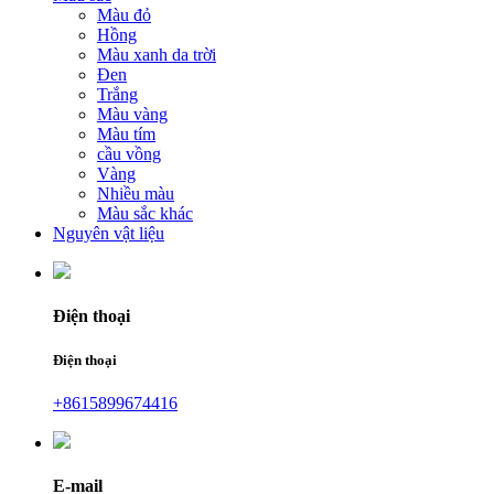
Màu đỏ
Hồng
Màu xanh da trời
Đen
Trắng
Màu vàng
Màu tím
cầu vồng
Vàng
Nhiều màu
Màu sắc khác
Nguyên vật liệu
Điện thoại
Điện thoại
+8615899674416
E-mail