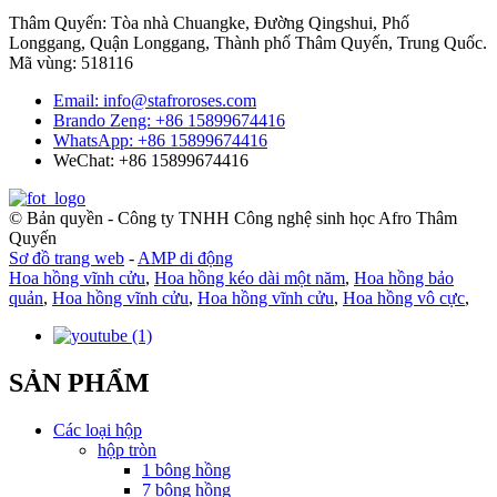
Thâm Quyến: Tòa nhà Chuangke, Đường Qingshui, Phố
Longgang, Quận Longgang, Thành phố Thâm Quyến, Trung Quốc.
Mã vùng: 518116
Email: info@stafroroses.com
Brando Zeng: +86 15899674416
WhatsApp: +86 15899674416
WeChat: +86 15899674416
© Bản quyền - Công ty TNHH Công nghệ sinh học Afro Thâm
Quyến
Sơ đồ trang web
-
AMP di động
Hoa hồng vĩnh cửu
,
Hoa hồng kéo dài một năm
,
Hoa hồng bảo
quản
,
Hoa hồng vĩnh cửu
,
Hoa hồng vĩnh cửu
,
Hoa hồng vô cực
,
SẢN PHẨM
Các loại hộp
hộp tròn
1 bông hồng
7 bông hồng