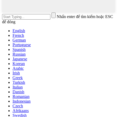
Nhấn enter để tìm kiếm hoặc ESC
để đóng
English
French
German
Portuguese
Spanish
Russian
Japanese
Korean
Arabic
Irish
Greek
Turkish
Italian
Danish
Romanian
Indonesian
Czech
Afrikaans
Swedish