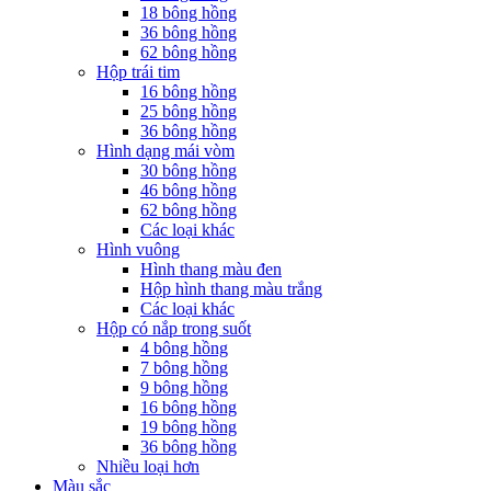
18 bông hồng
36 bông hồng
62 bông hồng
Hộp trái tim
16 bông hồng
25 bông hồng
36 bông hồng
Hình dạng mái vòm
30 bông hồng
46 bông hồng
62 bông hồng
Các loại khác
Hình vuông
Hình thang màu đen
Hộp hình thang màu trắng
Các loại khác
Hộp có nắp trong suốt
4 bông hồng
7 bông hồng
9 bông hồng
16 bông hồng
19 bông hồng
36 bông hồng
Nhiều loại hơn
Màu sắc