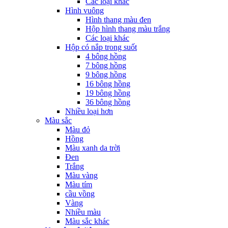
Các loại khác
Hình vuông
Hình thang màu đen
Hộp hình thang màu trắng
Các loại khác
Hộp có nắp trong suốt
4 bông hồng
7 bông hồng
9 bông hồng
16 bông hồng
19 bông hồng
36 bông hồng
Nhiều loại hơn
Màu sắc
Màu đỏ
Hồng
Màu xanh da trời
Đen
Trắng
Màu vàng
Màu tím
cầu vồng
Vàng
Nhiều màu
Màu sắc khác