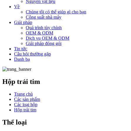
Nguyên vật liệu
Về
Chúng tôi có thể giúp gì cho bạn
Công suất nhà máy
Giải pháp
Quá trình tùy chỉnh
OEM & ODM
Dịch vụ OEM & ODM
Giải pháp đóng gói
Tin tức
Câu hỏi thường gặp
Danh bạ
Hộp trái tim
Trang chủ
Các sản phẩm
Các loại hộp
Hộp trái tim
Thể loại