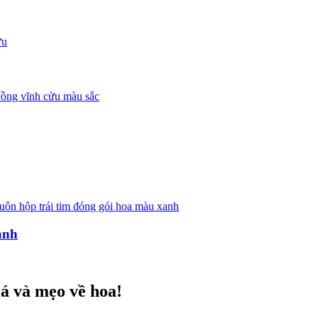
anh
á và mẹo về hoa!