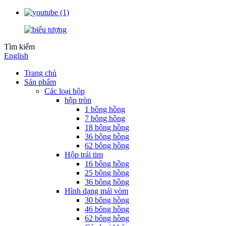
Tìm kiếm
English
Trang chủ
Sản phẩm
Các loại hộp
hộp tròn
1 bông hồng
7 bông hồng
18 bông hồng
36 bông hồng
62 bông hồng
Hộp trái tim
16 bông hồng
25 bông hồng
36 bông hồng
Hình dạng mái vòm
30 bông hồng
46 bông hồng
62 bông hồng