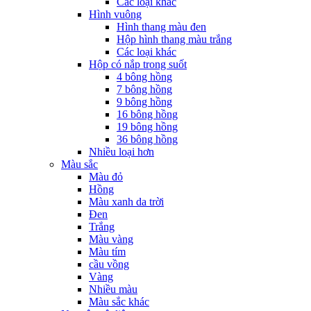
Các loại khác
Hình vuông
Hình thang màu đen
Hộp hình thang màu trắng
Các loại khác
Hộp có nắp trong suốt
4 bông hồng
7 bông hồng
9 bông hồng
16 bông hồng
19 bông hồng
36 bông hồng
Nhiều loại hơn
Màu sắc
Màu đỏ
Hồng
Màu xanh da trời
Đen
Trắng
Màu vàng
Màu tím
cầu vồng
Vàng
Nhiều màu
Màu sắc khác