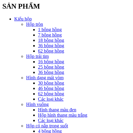
SẢN PHẨM
Kiểu hộp
Hộp tròn
1 bông hồng
7 bông hồng
18 bông hồng
36 bông hồng
62 bông hồng
Hộp trái tim
16 bông hồng
25 bông hồng
36 bông hồng
Hình dạng mái vòm
30 bông hồng
46 bông hồng
62 bông hồng
Các loại khác
Hình vuông
Hình thang màu đen
Hộp hình thang màu trắng
Các loại khác
Hộp có nắp trong suốt
4 bông hồng