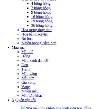
4 bông hồng
7 bông hồng
9 bông hồng
16 bông hồng
19 bông hồng
36 bông hồng
Hoa trong thủy tinh
Hoa bằng acrylic
Bó hoa
Nhiều phong cách hơn
Màu sắc
Màu đỏ
Hồng
Màu xanh da trời
Đen
Trắng
Màu vàng
Màu tím
cầu vồng
Vàng
Nhiều màu
Màu sắc khác
Nguyên vật liệu