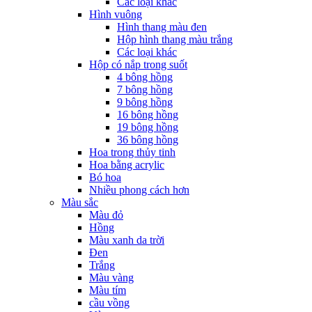
Các loại khác
Hình vuông
Hình thang màu đen
Hộp hình thang màu trắng
Các loại khác
Hộp có nắp trong suốt
4 bông hồng
7 bông hồng
9 bông hồng
16 bông hồng
19 bông hồng
36 bông hồng
Hoa trong thủy tinh
Hoa bằng acrylic
Bó hoa
Nhiều phong cách hơn
Màu sắc
Màu đỏ
Hồng
Màu xanh da trời
Đen
Trắng
Màu vàng
Màu tím
cầu vồng