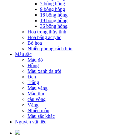
7 bông hồng
9 bông hồng
16 bông hồng
19 bông hồng
36 bông hồng
Hoa trong thủy tinh
Hoa bằng acrylic
Bó hoa
Nhiều phong cách hơn
Màu sắc
Màu đỏ
Hồng
Màu xanh da trời
Đen
Trắng
Màu vàng
Màu tím
cầu vồng
Vàng
Nhiều màu
Màu sắc khác
Nguyên vật liệu