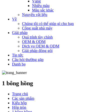
Vàng
Nhiều màu
Màu sắc khác
Nguyên vật liệu
Về
Chúng tôi có thể giúp gì cho bạn
Công suất nhà máy
Giải pháp
Quá trình tùy chỉnh
OEM & ODM
Dịch vụ OEM & ODM
Giải pháp đóng gói
Tin tức
Câu hỏi thường gặp
Danh bạ
1 bông hồng
Trang chủ
Các sản phẩm
Kiểu hộp
Hộp tròn
1 bông hồng