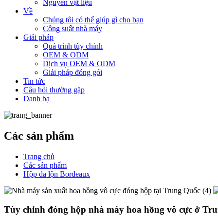
Nguyên vật liệu
Về
Chúng tôi có thể giúp gì cho bạn
Công suất nhà máy
Giải pháp
Quá trình tùy chỉnh
OEM & ODM
Dịch vụ OEM & ODM
Giải pháp đóng gói
Tin tức
Câu hỏi thường gặp
Danh bạ
Các sản phẩm
Trang chủ
Các sản phẩm
Hộp da lộn Bordeaux
Tùy chỉnh đóng hộp nhà máy hoa hồng vô cực ở Tr