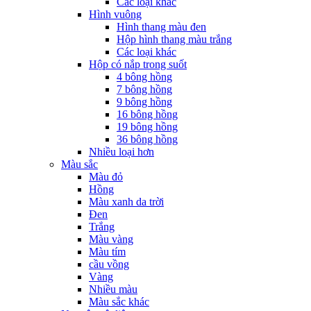
Các loại khác
Hình vuông
Hình thang màu đen
Hộp hình thang màu trắng
Các loại khác
Hộp có nắp trong suốt
4 bông hồng
7 bông hồng
9 bông hồng
16 bông hồng
19 bông hồng
36 bông hồng
Nhiều loại hơn
Màu sắc
Màu đỏ
Hồng
Màu xanh da trời
Đen
Trắng
Màu vàng
Màu tím
cầu vồng
Vàng
Nhiều màu
Màu sắc khác