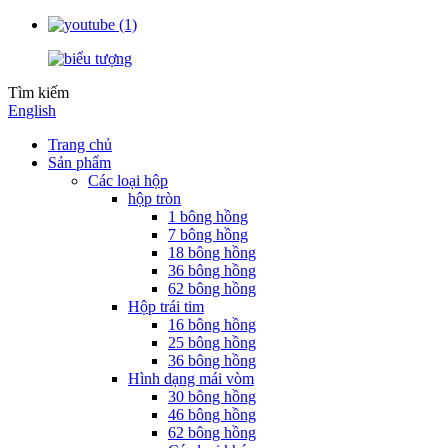
Tìm kiếm
English
Trang chủ
Sản phẩm
Các loại hộp
hộp tròn
1 bông hồng
7 bông hồng
18 bông hồng
36 bông hồng
62 bông hồng
Hộp trái tim
16 bông hồng
25 bông hồng
36 bông hồng
Hình dạng mái vòm
30 bông hồng
46 bông hồng
62 bông hồng