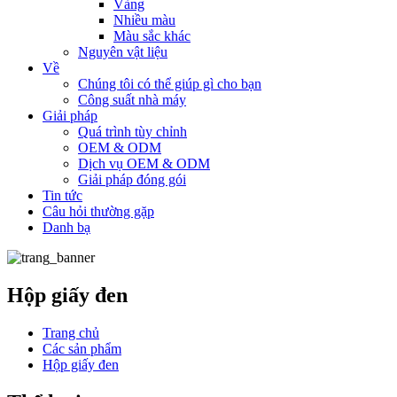
Vàng
Nhiều màu
Màu sắc khác
Nguyên vật liệu
Về
Chúng tôi có thể giúp gì cho bạn
Công suất nhà máy
Giải pháp
Quá trình tùy chỉnh
OEM & ODM
Dịch vụ OEM & ODM
Giải pháp đóng gói
Tin tức
Câu hỏi thường gặp
Danh bạ
Hộp giấy đen
Trang chủ
Các sản phẩm
Hộp giấy đen