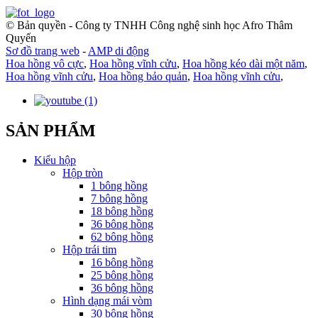
© Bản quyền - Công ty TNHH Công nghệ sinh học Afro Thâm
Quyến
Sơ đồ trang web
-
AMP di động
Hoa hồng vô cực
,
Hoa hồng vĩnh cửu
,
Hoa hồng kéo dài một năm
,
Hoa hồng vĩnh cửu
,
Hoa hồng bảo quản
,
Hoa hồng vĩnh cửu
,
SẢN PHẨM
Kiểu hộp
Hộp tròn
1 bông hồng
7 bông hồng
18 bông hồng
36 bông hồng
62 bông hồng
Hộp trái tim
16 bông hồng
25 bông hồng
36 bông hồng
Hình dạng mái vòm
30 bông hồng