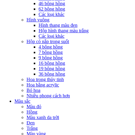
46 bông hồng
62 bông hồng
Các loại khác
Hình vuông
Hình thang màu đen
Hộp hình thang màu trắng
Các loại khác
Hộp có nắp trong suốt
4 bông hồng
7 bông hồng
9 bông hồng
16 bông hồng
19 bông hồng
36 bông hồng
Hoa trong thủy tinh
Hoa bằng acrylic
Bó hoa
Nhiều phong cách hơn
Màu sắc
Màu đỏ
Hồng
Màu xanh da trời
Đen
Trắng
Màu vàng