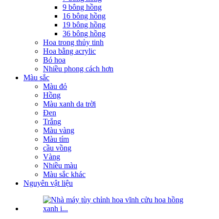
9 bông hồng
16 bông hồng
19 bông hồng
36 bông hồng
Hoa trong thủy tinh
Hoa bằng acrylic
Bó hoa
Nhiều phong cách hơn
Màu sắc
Màu đỏ
Hồng
Màu xanh da trời
Đen
Trắng
Màu vàng
Màu tím
cầu vồng
Vàng
Nhiều màu
Màu sắc khác
Nguyên vật liệu