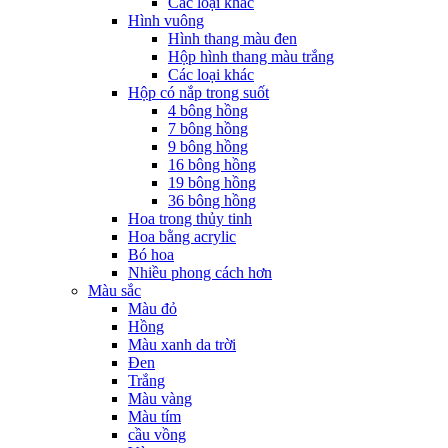
Các loại khác
Hình vuông
Hình thang màu đen
Hộp hình thang màu trắng
Các loại khác
Hộp có nắp trong suốt
4 bông hồng
7 bông hồng
9 bông hồng
16 bông hồng
19 bông hồng
36 bông hồng
Hoa trong thủy tinh
Hoa bằng acrylic
Bó hoa
Nhiều phong cách hơn
Màu sắc
Màu đỏ
Hồng
Màu xanh da trời
Đen
Trắng
Màu vàng
Màu tím
cầu vồng